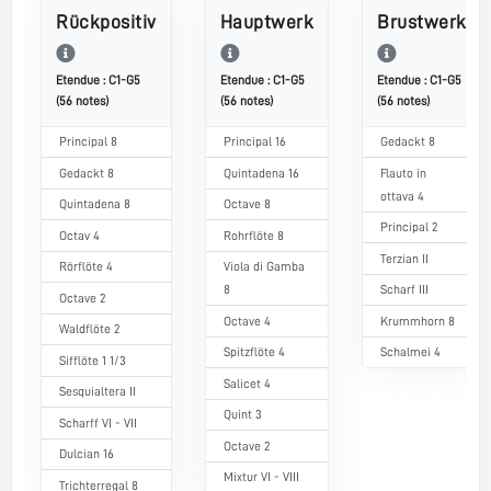
Rückpositiv
Hauptwerk
Brustwerk
Etendue : C1-G5
Etendue : C1-G5
Etendue : C1-G5
(56 notes)
(56 notes)
(56 notes)
Principal 8
Principal 16
Gedackt 8
Gedackt 8
Quintadena 16
Flauto in
ottava 4
Quintadena 8
Octave 8
Principal 2
Octav 4
Rohrflöte 8
Terzian II
Rörflöte 4
Viola di Gamba
8
Scharf III
Octave 2
Octave 4
Krummhorn 8
Waldflöte 2
Spitzflöte 4
Schalmei 4
Sifflöte 1 1/3
Salicet 4
Sesquialtera II
Quint 3
Scharff VI - VII
Octave 2
Dulcian 16
Mixtur VI - VIII
Trichterregal 8