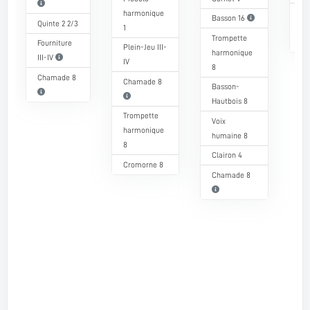
harmonique
Cl
Basson 16
Quinte 2 2/3
1
ha
Trompette
4
Fourniture
Plein-Jeu III-
harmonique
III-IV
IV
8
Chamade 8
Chamade 8
Basson-
Hautbois 8
Trompette
Voix
harmonique
humaine 8
8
Clairon 4
Cromorne 8
Chamade 8