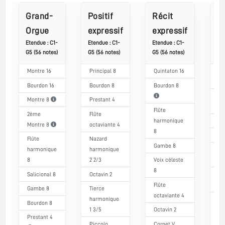
Grand-
Positif
Récit
G
Orgue
expressif
expressif
C
Etendue : C1-
Etendue : C1-
Etendue : C1-
Ete
G5 (56 notes)
G5 (56 notes)
G5 (56 notes)
G5 
Montre 16
Principal 8
Quintaton 16
Bo
Bourdon 16
Bourdon 8
Bourdon 8
Pr
Montre 8
Prestant 4
Flûte
2ème
Flûte
harmonique
Oc
Montre 8
octaviante 4
8
Co
Flûte
Nazard
Gambe 8
harmonique
harmonique
Bo
8
2 2/3
Voix céleste
16
8
Salicional 8
Octavin 2
Ch
Flûte
Gambe 8
Tierce
octaviante 4
harmonique
Tr
Bourdon 8
1 3/5
Octavin 2
ha
Prestant 4
8
Piccolo
Cornet V