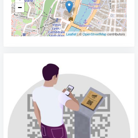
−
Leaflet
| ©
OpenStreetMap
contributors